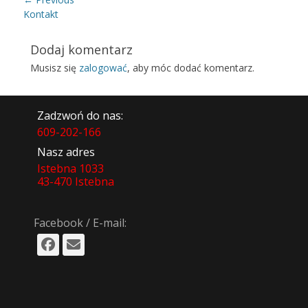
wpisu
Previous
Kontakt
post:
Dodaj komentarz
Musisz się
zalogować
, aby móc dodać komentarz.
Zadzwoń do nas:
609-202-166
Nasz adres
Istebna 1033
43-470 Istebna
Facebook / E-mail:
Facebook
Email